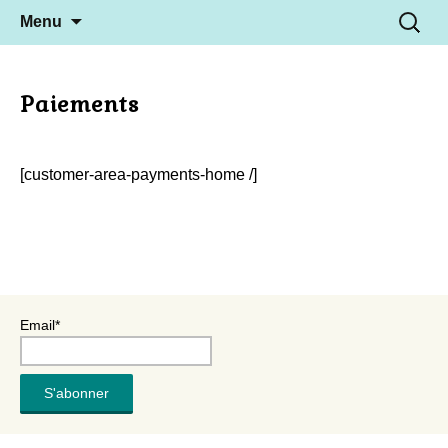
Aller
Recherc
Menu
au
contenu
Paiements
[customer-area-payments-home /]
Email*