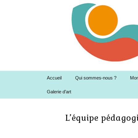
Aller
au
contenu
Accueil
Qui sommes-nous ?
Mon
Galerie d’art
Association Montessori
Mar
en Garonne
Les
la 
L’équipe pédagog
Le 
Rés