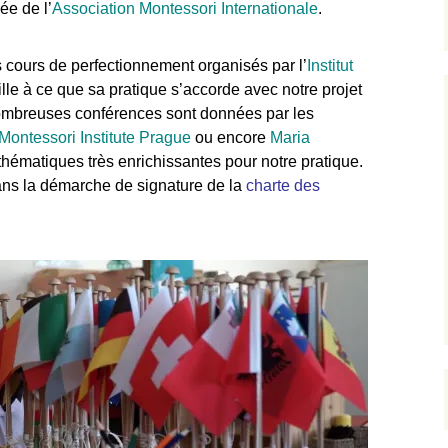
ée de l’
Association Montessori Internationale
.
Sensoriel
Déroulement d’une
journée
L’aire de Langage
s cours de perfectionnement organisés par l’
Institut
ille à ce que sa pratique s’accorde avec notre projet
Inscription et tarifs
L’aire de Mathématiques
mbreuses conférences sont données par les
Montessori Institute Prague
ou encore
Maria
L’entrée dans la culture
hématiques très enrichissantes pour notre pratique.
dans la démarche de signature de la
charte des