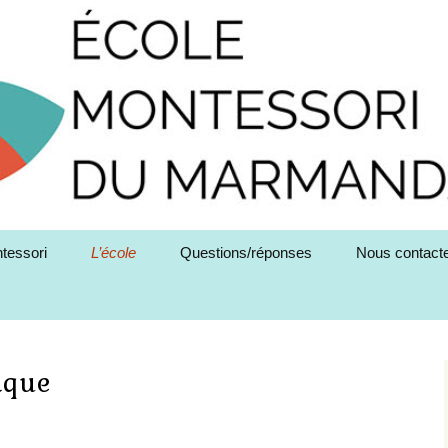
tessori
L’école
Questions/réponses
Nous contact
ia Montessori
Le projet pédagogique
de la Maison des
Enfants
 grands concepts de
pédagogie Montessori
Le projet pédagogique
ique
de l’Ecole Elémentaire
matériel Montessori
L’aire de Vie Pratique
L’équipe pédagogique
eau Montessori
L’aire du matériel