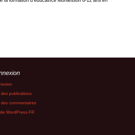
e la formation d’éducatrice Montessori 6-12 ans en
nnexion
nexion
 des publications
x des commentaires
e de WordPress-FR