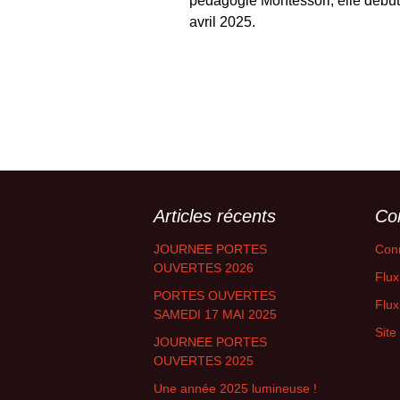
pédagogie Montessori, elle début
avril 2025.
Articles récents
Co
JOURNEE PORTES
Con
OUVERTES 2026
Flux
PORTES OUVERTES
Flu
SAMEDI 17 MAI 2025
Sit
JOURNEE PORTES
OUVERTES 2025
Une année 2025 lumineuse !