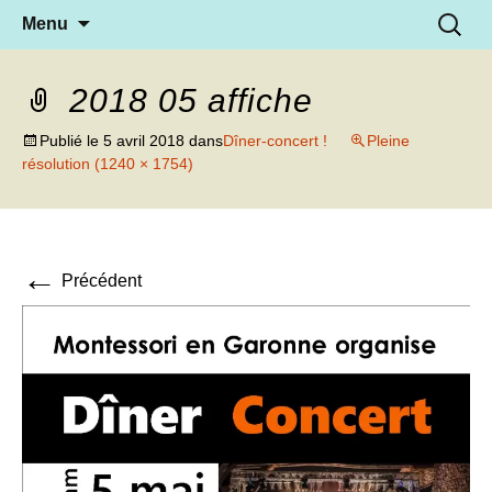
Aller
Recherc
Menu
au
contenu
2018 05 affiche
Publié le
5 avril 2018
dans
Dîner-concert !
Pleine
résolution (1240 × 1754)
←
Précédent