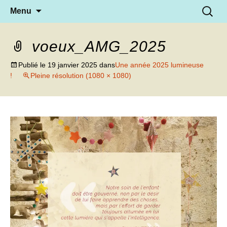
Aller
Recherc
Menu
au
contenu
voeux_AMG_2025
Publié le
19 janvier 2025
dans
Une année 2025 lumineuse
!
Pleine résolution (1080 × 1080)