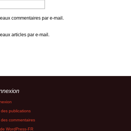
eaux commentaires par e-mail.
aux articles par e-mail.
nnexion
nexion
 des publications
x des commentaires
e de WordPress-FR