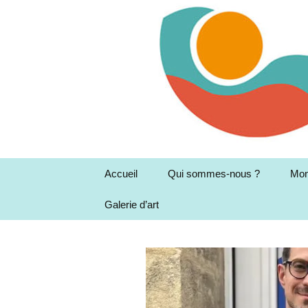
Aller
au
contenu
Accueil
Qui sommes-nous ?
Mon
Galerie d’art
Association Montessori
Mar
en Garonne
Les
la 
Le 
Rés