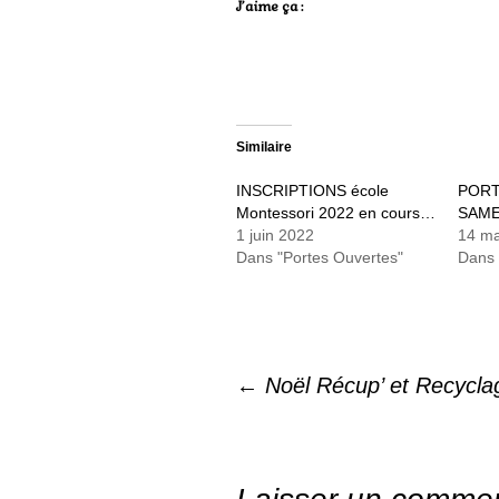
J’aime ça :
Similaire
INSCRIPTIONS école
PORT
Montessori 2022 en cours…
SAME
1 juin 2022
14 ma
Dans "Portes Ouvertes"
Dans 
←
Noël Récup’ et Recycla
Navigation
des
articles