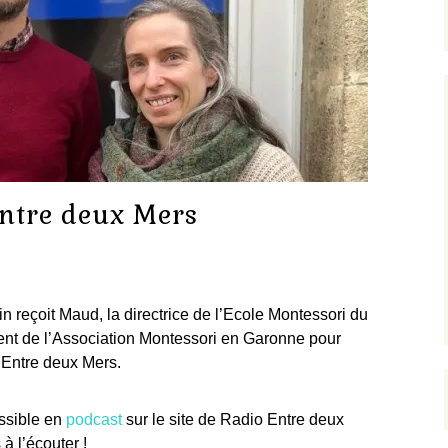
Sensoriel
Déroulement d’une
journée
L’aire de Langage
Inscription et tarifs
L’aire de Mathématiques
L’entrée dans la culture
Entre deux Mers
 reçoit Maud, la directrice de l’Ecole Montessori du
ent de l’Association Montessori en Garonne pour
 Entre deux Mers.
essible en
podcast
sur le site de Radio Entre deux
 à l’écouter !