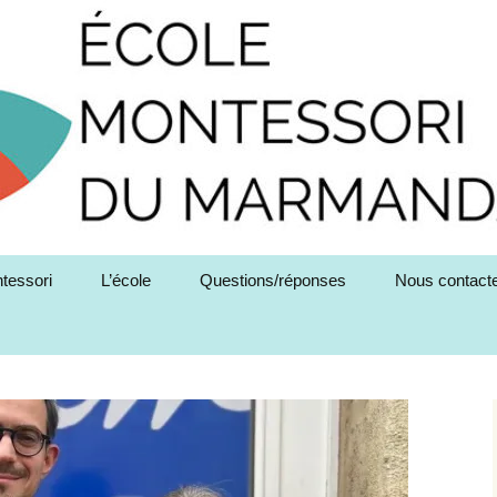
tessori
L’école
Questions/réponses
Nous contact
ia Montessori
Le projet pédagogique
de la Maison des
Enfants
 grands concepts de
pédagogie Montessori
Le projet pédagogique
de l’Ecole Elémentaire
matériel Montessori
L’aire de Vie Pratique
L’équipe pédagogique
eau Montessori
L’aire du matériel