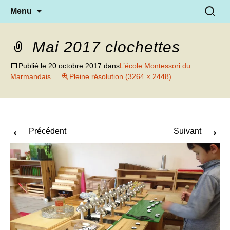
Aller
Recherc
Menu
au
contenu
Mai 2017 clochettes
Publié le
20 octobre 2017
dans
L’école Montessori du
Marmandais
Pleine résolution (3264 × 2448)
←
→
Précédent
Suivant