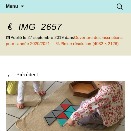
Aller
Recherc
Menu
au
contenu
IMG_2657
Publié le
27 septembre 2019
dans
Ouverture des inscriptions
pour l’année 2020/2021
Pleine résolution (4032 × 2126)
←
Précédent