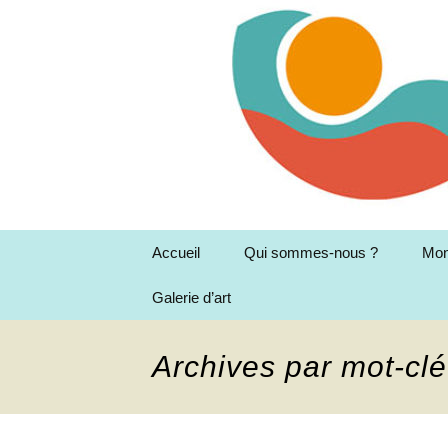
Aller
au
contenu
Accueil
Qui sommes-nous ?
Mon
Galerie d’art
Association Montessori
Mar
en Garonne
Les
la 
Archives par mot-clé
Le 
Rés