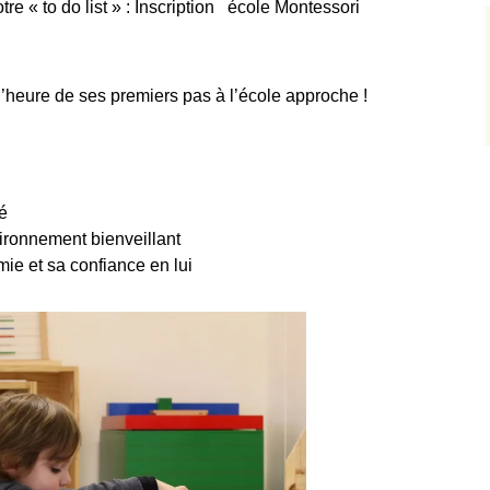
e « to do list » : Inscription
s
école Montessori
l’heure de ses premiers pas à l’école approche !
é
ironnement bienveillant
ie et sa confiance en lui