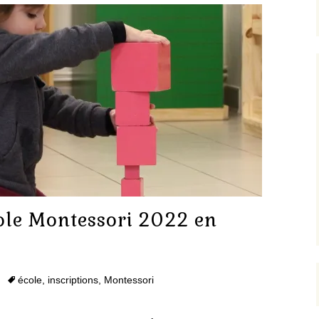
Sensoriel
Déroulement d’une
journée
L’aire de Langage
Inscription et tarifs
L’aire de Mathématiques
L’entrée dans la culture
le Montessori 2022 en
école
,
inscriptions
,
Montessori